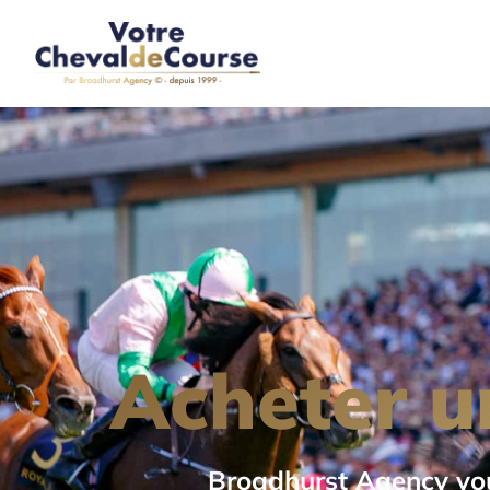
Acheter u
Broadhurst Agency vo