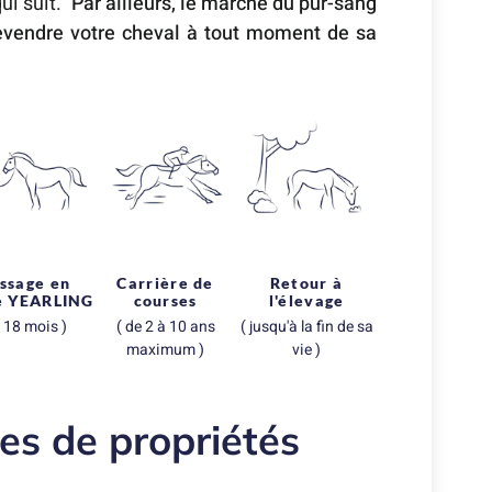
ui suit.
Par ailleurs, le marché du pur-sang
revendre votre cheval à tout moment de sa
ssage en
Carrière de
Retour à
e YEARLING
courses
l'élevage
à 18 mois )
( de 2 à 10 ans
( jusqu'à la fin de sa
maximum )
vie )
pes de propriétés