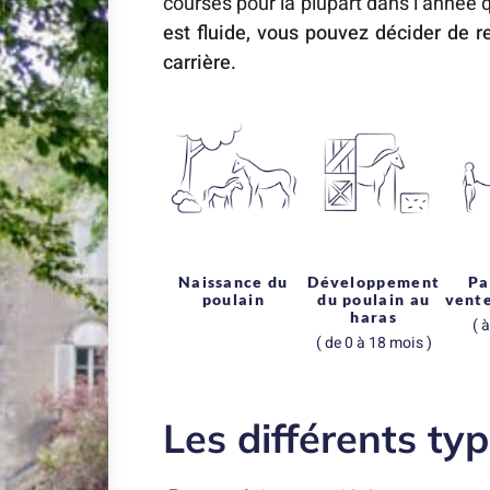
courses pour la plupart dans l’année q
est fluide, vous pouvez décider de 
carrière.
Naissance du
Développement
Pa
poulain
du poulain au
vent
haras
( 
( de 0 à 18 mois )
Les différents ty