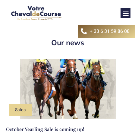
+ 33 6 31 59 86 08
Our news
Sales
October Yearling Sale is coming up!